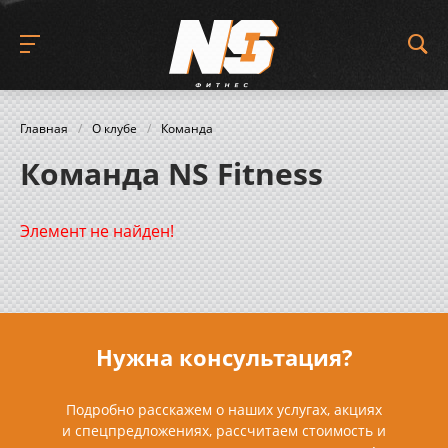
Главная
/
О клубе
/
Команда
Команда NS Fitness
Элемент не найден!
Нужна консультация?
Подробно расскажем о наших услугах, акциях
и спецпредложениях, рассчитаем стоимость и