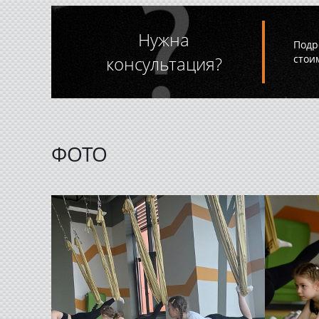
Нужна
Подр
консультация?
стои
ФОТО