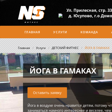
Ул. Прилесная, стр. 33
д. Юсупово, г.о Дом
ГЛАВНАЯ
УСЛУГИ
КОМАНДА
Главная
/
Услуги
/
ДЕТСКИЙ ФИТНЕС
/
ЙОГА В ГАМАКАХ
ЙОГА В ГАМАКАХ
Оставить заявку
Йога в воздухе очень нравится детям, потому чт
заниматься намного интереснее и веселее, чем