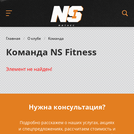
Главная
/
О клубе
/
Команда
Команда NS Fitness
Элемент не найден!
Нужна консультация?
Подробно расскажем о наших услугах, акциях
и спецпредложениях, рассчитаем стоимость и